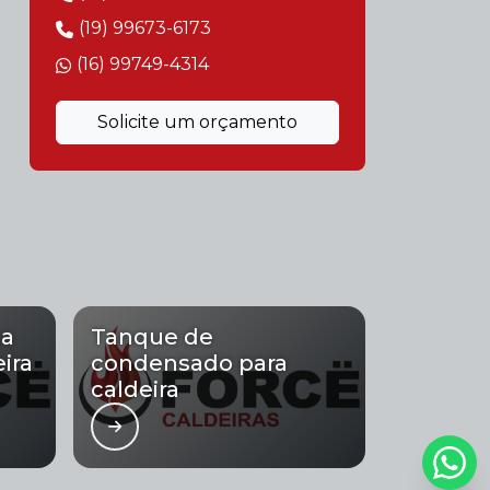
(19) 99673-6173
Caldeira de usina
(16) 99749-4314
Caldeira flamotubular e aquatubular
Solicite um orçamento
Caldeira flamotubular preço
Caldeira industrial aquatubular
Caldeira industrial biomassa
Caldeira movida a biomassa
ga
Tanque de
Caldeiraria de fabricação e montagem
ira
condensado para
industrial
caldeira
Caldeiras flamotubulares
Conserto de caldeiras