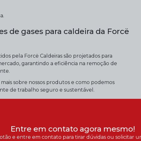
a.
es de gases para caldeira da Forcë
idos pela Forcë Caldeiras são projetados para
ercado, garantindo a eficiência na remoção de
nte.
 mais sobre nossos produtos e como podemos
te de trabalho seguro e sustentável.
Entre em contato agora mesmo!
otão e entre em contato para tirar dúvidas ou solicitar