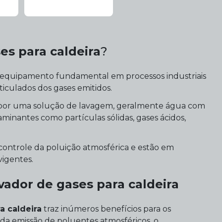
es para caldeira
?
equipamento fundamental em processos industriais
iculados dos gases emitidos.
 por uma solução de lavagem, geralmente água com
minantes como partículas sólidas, gases ácidos,
 controle da poluição atmosférica e estão em
igentes.
vador de gases para caldeira
a caldeira
traz inúmeros benefícios para os
o da emissão de poluentes atmosféricos, o