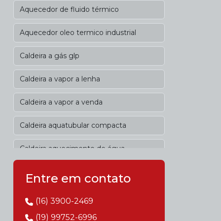
Aquecedor de fluido térmico
Aquecedor oleo termico industrial
Caldeira a gás glp
Caldeira a vapor a lenha
Caldeira a vapor a venda
Caldeira aquatubular compacta
Caldeira aquecimento de água
Caldeira biomassa cavaco
Entre em contato
Caldeira de alta pressão
(16) 3900-2469
(19) 99752-6996
Caldeira de biomassa