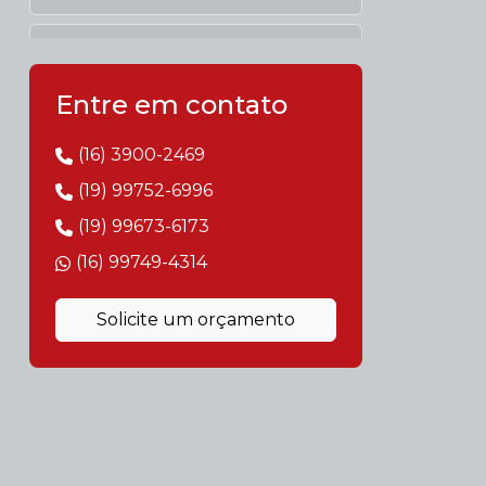
Caldeira de usina
Caldeira flamotubular e aquatubular
Entre em contato
Caldeira flamotubular preço
(16) 3900-2469
(19) 99752-6996
Caldeira industrial aquatubular
(19) 99673-6173
Caldeira industrial biomassa
(16) 99749-4314
Caldeira movida a biomassa
Solicite um orçamento
Caldeiraria de fabricação e montagem
industrial
Caldeiras flamotubulares
Conserto de caldeiras