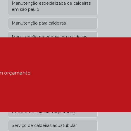
Manutenção especializada de caldeiras
em são paulo
Manutenção para caldeiras
Manutenção preventiva em caldeiras
em sp
Operação de caldeiras
Processo caldeira de recuperação
 um orçamento.
Reforma de caldeiras industriais
Retrofit de caldeira recuperação
Retrofit de caldeiras aquatubular
Serviço de caldeiras aquatubular